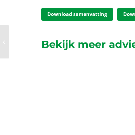
Download samenvatting
Down
Bekijk meer advi
1e lustrum