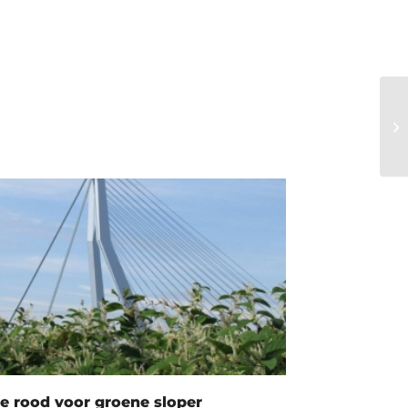
M
e rood voor groene sloper