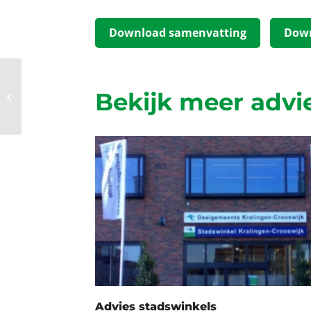
Download samenvatting
Down
Bekijk meer advi
Regelgeving
Advies stadswinkels