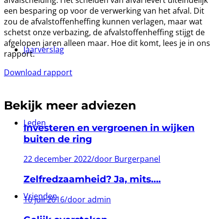
een besparing op voor de verwerking van het afval. Dit
zou de afvalstoffenheffing kunnen verlagen, maar wat
schetst onze verbazing, de afvalstoffenheffing stijgt de
afgelopen jaren alleen maar. Hoe dit komt, lees je in ons
Jaarverslag
rapport.
Download rapport
Bekijk meer adviezen
Leden
Investeren en vergroenen in wijken
buiten de ring
22 december 2022
/
door Burgerpanel
Zelfredzaamheid? Ja, mits….
Vrienden
10 juli 2016
/
door admin