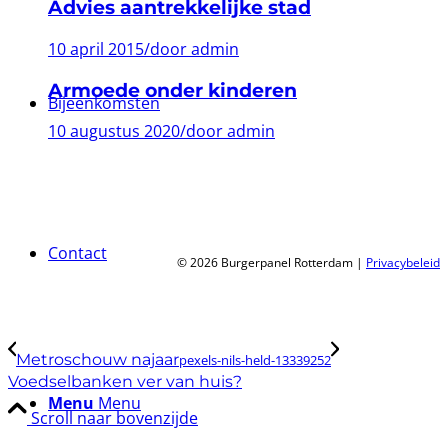
Advies aantrekkelijke stad
10 april 2015
/
door admin
Armoede onder kinderen
Bijeenkomsten
10 augustus 2020
/
door admin
Contact
© 2026 Burgerpanel Rotterdam |
Privacybeleid
Metroschouw najaar
pexels-nils-held-13339252
Voedselbanken ver van huis?
Menu
Menu
Scroll naar bovenzijde